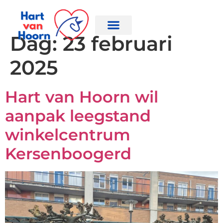
Dag:
23 februari
2025
Hart van Hoorn wil
aanpak leegstand
winkelcentrum
Kersenboogerd