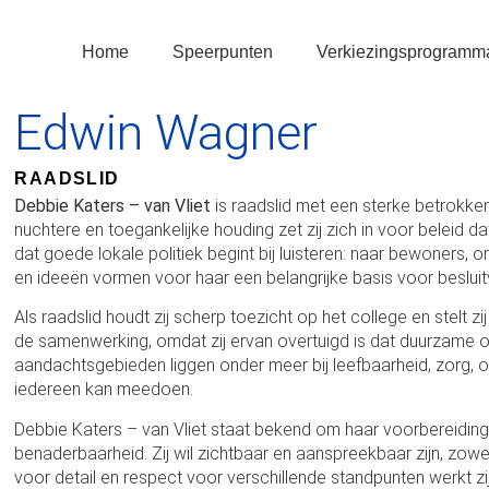
Home
Speerpunten
Verkiezingsprogramm
Edwin Wagner
RAADSLID
Debbie Katers – van Vliet
is raadslid met een sterke betrokke
nuchtere en toegankelijke houding zet zij zich in voor beleid dat
dat goede lokale politiek begint bij luisteren: naar bewoners,
en ideeën vormen voor haar een belangrijke basis voor beslui
Als raadslid houdt zij scherp toezicht op het college en stelt zij
de samenwerking, omdat zij ervan overtuigd is dat duurzame o
aandachtsgebieden liggen onder meer bij leefbaarheid, zorg, o
iedereen kan meedoen.
Debbie Katers – van Vliet staat bekend om haar voorbereiding
benaderbaarheid. Zij wil zichtbaar en aanspreekbaar zijn, zowe
voor detail en respect voor verschillende standpunten werkt z