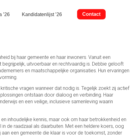
Contact
a ’26
Kandidatenlijst ’26
nheid bij haar gemeente en haar inwoners. Vanuit een
 begrijpelijk, uitvoerbaar en rechtvaardig is. Debbie gelooft
 ondernemers en maatschappelijke organisaties. Hun ervaringen
tvorming.
 kritische vragen wanneer dat nodig is. Tegelijk zoekt zij actief
plossingen ontstaan door dialoog en verbinding. Haar
nderwijs en een veilige, inclusieve samenleving waarin
 en inhoudelijke kennis, maar ook om haar betrokkenheid en
l in de raadzaal als daarbuiten. Met een heldere koers, oog
ij aan een gemeente die klaar is voor de toekomst, zonder