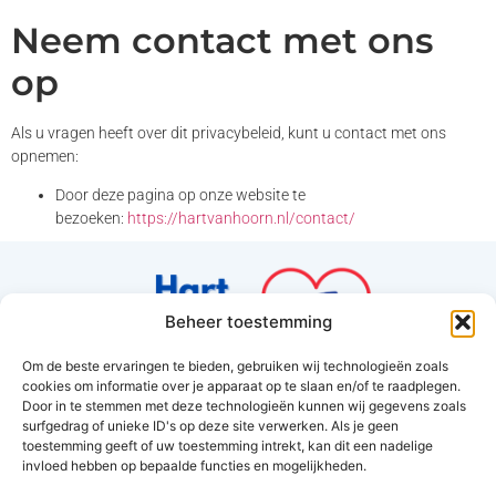
Neem contact met ons
op
Als u vragen heeft over dit privacybeleid, kunt u contact met ons
opnemen:
Door deze pagina op onze website te
bezoeken:
https://hartvanhoorn.nl/contact/
Beheer toestemming
Om de beste ervaringen te bieden, gebruiken wij technologieën zoals
cookies om informatie over je apparaat op te slaan en/of te raadplegen.
Hart van Hoorn
Door in te stemmen met deze technologieën kunnen wij gegevens zoals
surfgedrag of unieke ID's op deze site verwerken. Als je geen
Amethyst 37
toestemming geeft of uw toestemming intrekt, kan dit een nadelige
1625RV Hoorn
invloed hebben op bepaalde functies en mogelijkheden.
info@hartvanhoorn.nl