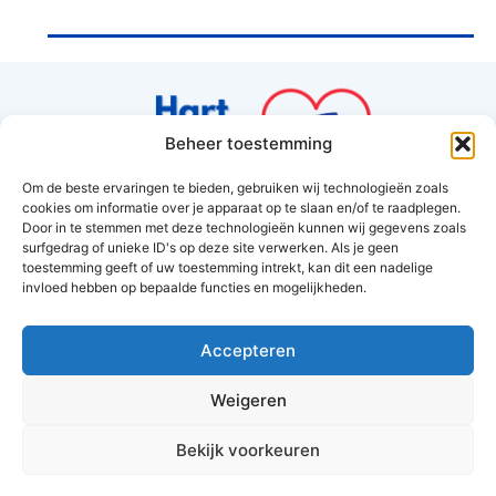
Beheer toestemming
Om de beste ervaringen te bieden, gebruiken wij technologieën zoals
cookies om informatie over je apparaat op te slaan en/of te raadplegen.
Hart van Hoorn
Door in te stemmen met deze technologieën kunnen wij gegevens zoals
surfgedrag of unieke ID's op deze site verwerken. Als je geen
Amethyst 37
toestemming geeft of uw toestemming intrekt, kan dit een nadelige
1625RV Hoorn
invloed hebben op bepaalde functies en mogelijkheden.
info@hartvanhoorn.nl
Accepteren
Weigeren
Cookies
&
privacy policy
Bekijk voorkeuren