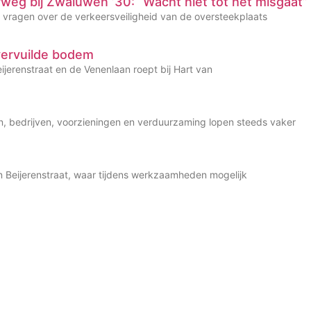
rweg bij Zwaluwen ’30: “Wacht niet tot het misgaat”
e vragen over de verkeersveiligheid van de oversteekplaats
vervuilde bodem
jerenstraat en de Venenlaan roept bij Hart van
gen, bedrijven, voorzieningen en verduurzaming lopen steeds vaker
Van Beijerenstraat, waar tijdens werkzaamheden mogelijk