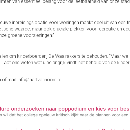
ruimten van essentieel belang voor de leefbaarheid van onze stad.
ieuwe inbreidingslocatie voor woningen maakt deel uit van een t
hetische waarde, maar ook cruciale plekken voor recreatie en e
nze groene voorzieningen.”
llen om kinderboerderij De Waalrakkers te behouden. “Maar we k
Laat ons weten wat u belangrijk vindt: het behoud van de kinder
of mail: info@hartvanhoorn.nl
dure onderzoeken naar poppodium en kies voor bes
 wil dat het college opnieuw kritisch kijkt naar de plannen voor een