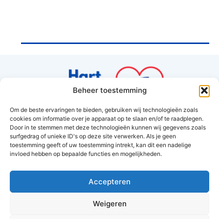
Beheer toestemming
Om de beste ervaringen te bieden, gebruiken wij technologieën zoals
cookies om informatie over je apparaat op te slaan en/of te raadplegen.
Hart van Hoorn
Door in te stemmen met deze technologieën kunnen wij gegevens zoals
surfgedrag of unieke ID's op deze site verwerken. Als je geen
Amethyst 37
toestemming geeft of uw toestemming intrekt, kan dit een nadelige
1625RV Hoorn
invloed hebben op bepaalde functies en mogelijkheden.
info@hartvanhoorn.nl
Accepteren
Weigeren