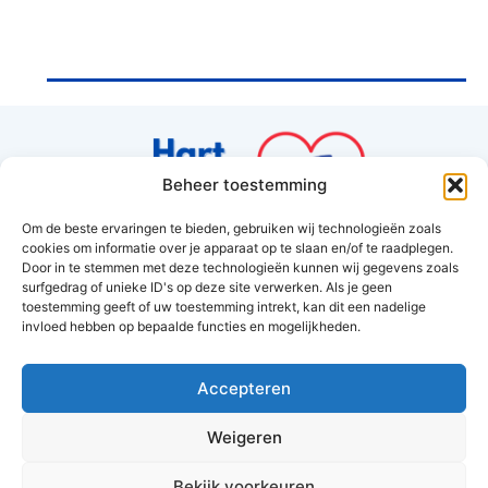
Beheer toestemming
Om de beste ervaringen te bieden, gebruiken wij technologieën zoals
cookies om informatie over je apparaat op te slaan en/of te raadplegen.
Hart van Hoorn
Door in te stemmen met deze technologieën kunnen wij gegevens zoals
surfgedrag of unieke ID's op deze site verwerken. Als je geen
Amethyst 37
toestemming geeft of uw toestemming intrekt, kan dit een nadelige
1625RV Hoorn
invloed hebben op bepaalde functies en mogelijkheden.
info@hartvanhoorn.nl
Accepteren
Weigeren
Cookies
&
privacy policy
Bekijk voorkeuren