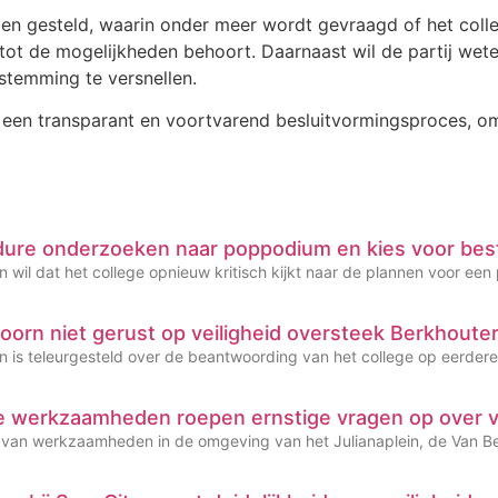
ragen gesteld, waarin onder meer wordt gevraagd of het col
tot de mogelijkheden behoort. Daarnaast wil de partij we
temming te versnellen.
p een transparant en voortvarend besluitvormingsproces, o
dure onderzoeken naar poppodium en kies voor bes
 wil dat het college opnieuw kritisch kijkt naar de plannen voor een
oorn niet gerust op veiligheid oversteek Berkhoute
n is teleurgesteld over de beantwoording van het college op eerder
de werkzaamheden roepen ernstige vragen op over 
g van werkzaamheden in de omgeving van het Julianaplein, de Van Bei