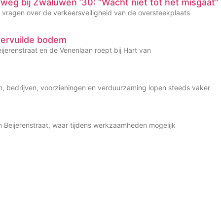
rweg bij Zwaluwen ’30: “Wacht niet tot het misgaat”
e vragen over de verkeersveiligheid van de oversteekplaats
vervuilde bodem
jerenstraat en de Venenlaan roept bij Hart van
gen, bedrijven, voorzieningen en verduurzaming lopen steeds vaker
Van Beijerenstraat, waar tijdens werkzaamheden mogelijk