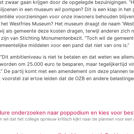
het zwaar gaan krijgen door de opgelegde bezuinigingen. “
iljoenen in een museum wil pompen? Dit is een klap in het g
sentiële voorzieningen voor onze inwoners behouden blijven.
et Westfries Museum? Het museum draagt de naam ‘Westfries
 wij als gemeente deze kosten dragen, terwijl anderen zich 
zijn van Stichting Monumentenbezit. “Toch wil de gemeent
emeentelijke middelen voor een pand dat niet van ons is.”
 “Dit ambitieniveau is niet te betalen en dat weten we alle
 worden om 25.000 euro te besparen, maar tegelijkertijd vi
r.” De partij komt met een amendement om deze plannen te
t voorstel zal ertoe leiden dat de OZB en andere belastin
dure onderzoeken naar poppodium en kies voor bes
 wil dat het college opnieuw kritisch kijkt naar de plannen voor een