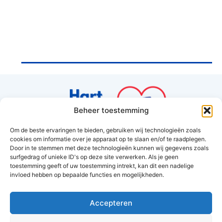
Beheer toestemming
Om de beste ervaringen te bieden, gebruiken wij technologieën zoals
cookies om informatie over je apparaat op te slaan en/of te raadplegen.
Hart van Hoorn
Door in te stemmen met deze technologieën kunnen wij gegevens zoals
surfgedrag of unieke ID's op deze site verwerken. Als je geen
Amethyst 37
toestemming geeft of uw toestemming intrekt, kan dit een nadelige
1625RV Hoorn
invloed hebben op bepaalde functies en mogelijkheden.
info@hartvanhoorn.nl
Accepteren